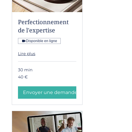
Perfectionnement
de l'expertise
Disponible en ligne
Lire plus
30 min
40
40 €
euros
Envoyer une demande