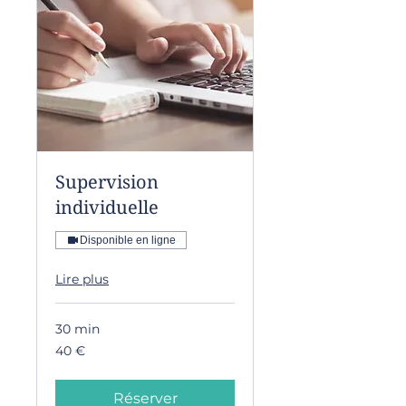
Supervision
individuelle
Disponible en ligne
Lire plus
30 min
40
40 €
euros
Réserver