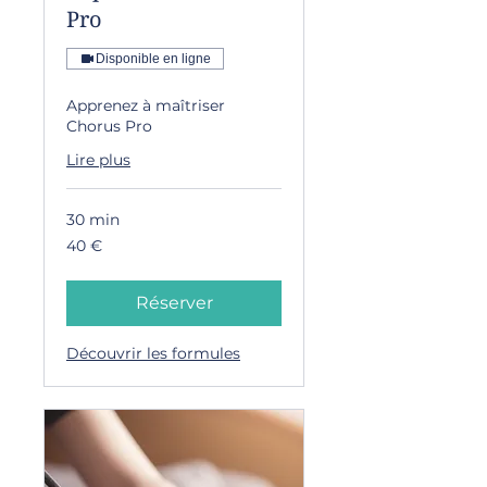
Pro
Disponible en ligne
Apprenez à maîtriser
Chorus Pro
Lire plus
30 min
40
40 €
euros
Réserver
Découvrir les formules