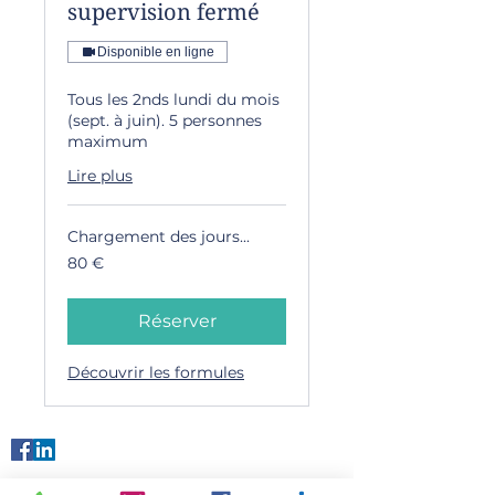
supervision fermé
Disponible en ligne
Tous les 2nds lundi du mois
(sept. à juin). 5 personnes
maximum
Lire plus
Chargement des jours...
80
80 €
euros
Réserver
Découvrir les formules