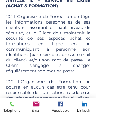
ARTICLE 10 – ESPACE EN LIGNE
(ACHAT & FORMATION)
10.1 L’Organisme de Formation protège
les informations personnelles de ses
clients en assurant un haut niveau de
sécurité, et le Client doit maintenir la
sécurité de ses espaces achat et
formations en ligne en ne
communiquant à personne son
identifiant (par exemple adresse e-mail
du client) et/ou son mot de passe. Le
Client s’engage à changer
régulièrement son mot de passe.
10.2 L’Organisme de Formation ne
pourra en aucun cas être tenu pour
responsable de l’utilisation frauduleuse
des informations personnelles du client.
ARTICLE 11. RENSEIGNEMENTS &
Téléphone
Email
Facebook
LinkedIn
RÉCLAMATION
11.1 Toute précision relative aux
présentes conditions générales de