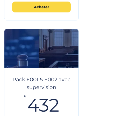
Acheter
Pack F001 & F002 avec
supervision
432€
€
432