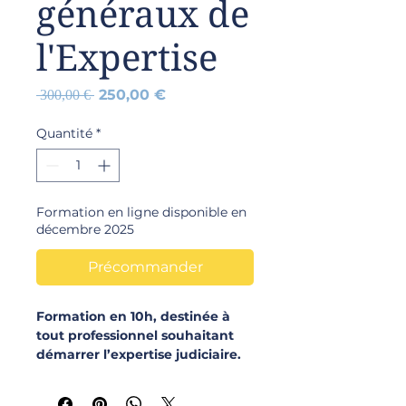
généraux de
l'Expertise
Prix
Prix
250,00 €
 300,00 € 
original
promotionnel
Quantité
*
Formation en ligne disponible en
décembre 2025
Précommander
Formation en 10h, destinée à
tout professionnel souhaitant
démarrer l’expertise judiciaire.
Elle est aussi adaptée aux experts