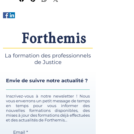
déjà nommés en période
probatoire ou sur les listes pour
consolider leurs connaissances et
justifier auprès des Cours d’appel
d’une mise à jour des principes
directeurs du procès.​
Forthemis
Notre programme spécialement
élaboré pour :
La formation des professionnels
Professionnels présentant leur
de Justice
dossier pour une première
inscription
Experts de justice souhaitant
Envie de suivre notre actualité ?
actualiser leurs connaissances
sur les principes directeurs du
procès
Inscrivez-vous à notre newsletter ! Nous
vous enverrons un petit message de temps
Experts de justice soumettant
en temps pour vous informer des
leur dossier de renouvellement
nouvelles formations disponibles, des
sur les listes
mises à jour des formations déjà effectuées
et des actualités de Forthemis...
Les objectifs de la formation :
À
Email
*
l’issue de cette formation, vous