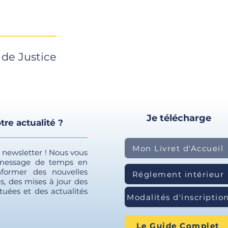
ses codes d'activation et peut ainsi
es
 de Justice
e pénale
Je télécharge
tre actualité ?
é pénale
Mon Livret d'Accueil
e newsletter ! Nous vous
 message de temps en
former des nouvelles
Réglement intérieur
s, des mises à jour des
tuées et des actualités
Modalités d'inscriptio
Le Guide Complet