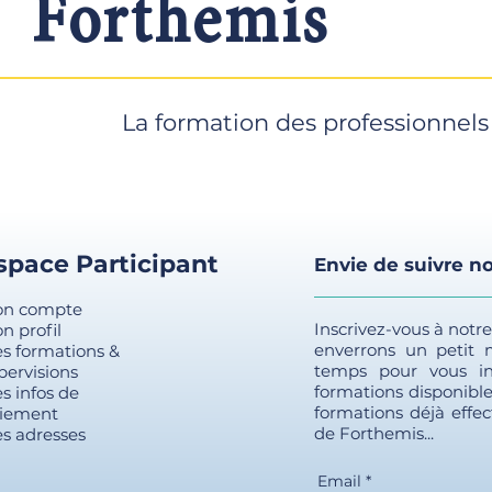
Forthemis
En effet, dès paiement le Client reçoit 
Chapitre 4 : Les textes de l’expertise
commencer la formation.
Chapitre 5 : La rémunération
Facturer une Expertise au Pénal
Voir nos conditions générales de vente
Facturer une Expertise au Civil
Evaluation sur les premiers chapitr
La formation des professionnels
Chapitre 6 : La procédure pénale
Les enjeux et principes de la procédur
Les droits de la défense
L’infraction
Les acteurs de la procédure pénale
space Participant
Envie de suivre no
Les phases de la procédure pénale
n compte
Chapitre 7 : Zoom sur l’irresponsabilit
Inscrivez-vous à notr
n profil
Le cadre légal
enverrons un petit
s formations &
Quels troubles sont concernés ?
temps pour vous in
pervisions
La loi de 2008
formations disponible
s infos de
L’irresponsabilité aujourd’hui
formations déjà effec
iement
de Forthemis...
s adresses
Chapitre 8 : Les champs de l’expertise
L’expertise psychiatrique
Email
*