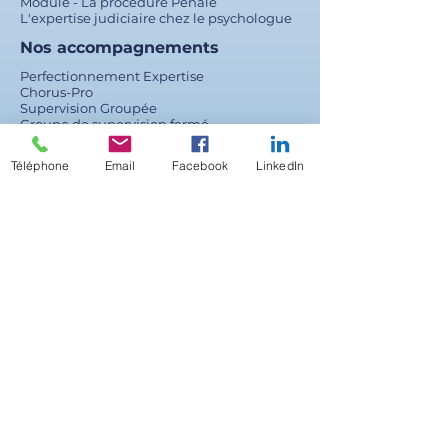
Module - La procédure Pénale
L'expertise judiciaire chez le psychologue
Nos accompagnements
Perfectionnement Expertise
Chorus-Pro
Supervision Groupée
Groupe de supervision fermé
Téléphone
Email
Facebook
LinkedIn
Espace Participant
Mon compte
Mon profil
Mes formations & supervisions
Mes infos de paiement
Mes adresses
Qui sommes-nous ?
Notre Histoire
Nos Valeurs
Notre Équipe
Contact
Mentions Légales
Politiques de Confidentialité