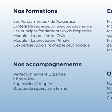
Nos formations
E
Les Fondamentaux de l'expertise
Mo
L'intégrale
Mo
(fondamentaux + procédures civile et pénale)
Les principes fondamentaux de l'expertise
Me
Module - La procédure Civile
su
Module - La procédure Pénale
Me
L'expertise judiciaire chez le psychologue
pa
Me
Nos accompagnements
Q
Perfectionnement Expertise
Chorus-Pro
No
Supervision Groupée
No
Groupe de supervision fermé
No
Co