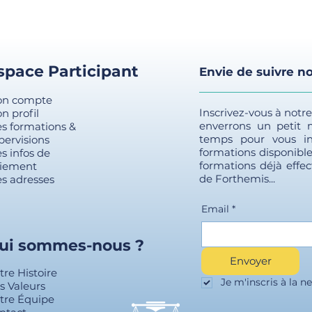
B.
Les expertises pour le JCP
C.
Les expertises pour le JE au civi
D.
Les expertises pour le JAF
E.
Dans le cadre des soins contrai
F.
Les expertises pour la sécurité 
space Participant
Envie de suivre no
Quizz chapitres 2 et 3
n compte
Chapitre 4 : Zoom sur les expertises
Inscrivez-vous à notr
n profil
A.
Quelques définitions
enverrons un petit
s formations &
B.
La nomenclature
temps pour vous in
pervisions
C.
Les barèmes
formations disponible
s infos de
D.
La conduite de l’expertise
formations déjà effec
iement
E.
Le rapport d’expertise
de Forthemis...
s adresses
Quizz chapitre 4
Email
*
Chapitre 5 : Zoom sur les expertises f
A. L’expertise de l’enfant
ui sommes-nous ?
B.
L’expertise des parents
Envoyer
C.
L’expertise familiale
tre Histoire
Quizz final
Je m'inscris à la ne
s Valeurs
tre Équipe