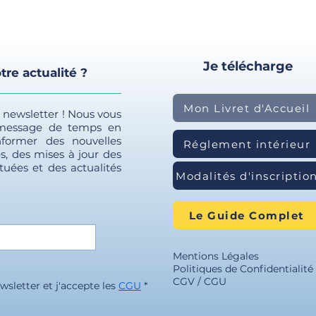
l
nts
sociale
Je télécharge
tre actualité ?
 en réparation du préjudice
Mon Livret d'Accueil
e newsletter ! Nous vous
 message de temps en
former des nouvelles
Réglement intérieur
s, des mises à jour des
tuées et des actualités
Modalités d'inscriptio
Le Guide Complet
amiliales
Mentions Légales
Politiques de Confidentialité
CGV / CGU
wsletter et j'accepte les 
CGU
*